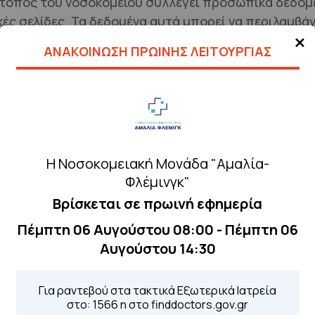
τοπος του νοσοκομείου συλλέγει προσωπικά δεδομ
ικές σελίδες. Τα δεδομένα αυτά μπορεί να περιλαμβ
×
υ και οποιαδήποτε άλλη πληροφορία οι χρήστες επι
ΑΝΑΚΟΙΝΩΣΗ ΠΡΩΙΝΗΣ ΛΕΙΤΟΥΡΓΙΑΣ
έγονται μέσω των φορμών επικοινωνίας χρησιμοποι
ή των σχολίων που υποβάλλουν οι χρήστες. Τα δεδομ
ρητή συγκατάθεση του χρήστη.
αρμόζει κατάλληλα τεχνικά και οργανωτικά μέτρα γ
, διαρροή ή καταστροφή.
Η Νοσοκομειακή Μονάδα "Αμαλία-
 το δικαίωμα πρόσβασης, διόρθωσης, διαγραφής, π
Φλέμινγκ"
το δικαίωμα ανάκλησης της συγκατάθεσής τους οπο
Βρίσκεται σε πρωινή εφημερία
επικοινωνήσουν με το νοσοκομείο μέσω των στοιχείω
Πέμπτη 06 Αυγούστου 08:00 - Πέμπτη 06
Αυγούστου 14:30
ένων
Το νοσοκομείο διατηρεί το δικαίωμα να τροποπ
ροσαρμόζει σε νέες νομικές απαιτήσεις ή αλλαγές 
Για ραντεβού στα τακτικά Εξωτερικά Ιατρεία
σής τους.
στο: 1566 η στο finddoctors.gov.gr