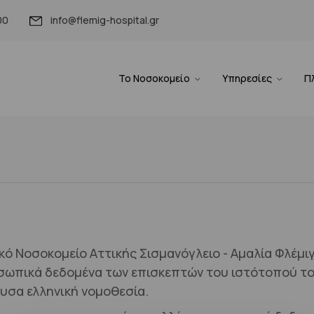
00
info@flemig-hospital.gr
Το Νοσοκομείο
Υπηρεσίες
Π
κό Νοσοκομείο Αττικής Σισμανόγλειο - Αμαλία Φλέμιγ
σωπικά δεδομένα των επισκεπτών του ιστότοπού του
υσα ελληνική νομοθεσία.