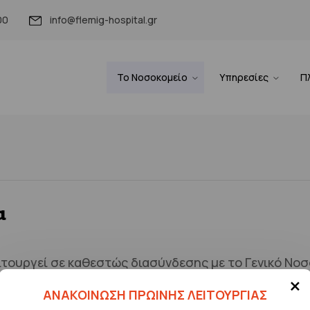
00
info@flemig-hospital.gr
Το Νοσοκομείο
Υπηρεσίες
Π
α
τουργεί σε καθεστώς διασύνδεσης με το Γενικό Νοσο
×
ία της 1ης Υγειονομικής Περιφέρειας (ΥΠΕ) Αττικής.
ΑΝΑΚΟΙΝΩΣΗ ΠΡΩΙΝΗΣ ΛΕΙΤΟΥΡΓΙΑΣ
ν ολοκληρωμένη κάλυψη των υγειονομικών αναγκών 