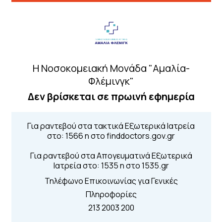
, διασφαλίζοντας υψηλού επιπέδου υπηρεσίες υγείας
Η Νοσοκομειακή Μονάδα "Αμαλία-
ς
Φλέμινγκ"
Δεν βρίσκεται σε πρωινή εφημερία
Για ραντεβού στα τακτικά Εξωτερικά Ιατρεία
στο: 1566 η στο finddoctors.gov.gr
Για ραντεβού στα Απογευματινά Εξωτερικά
Ιατρεία στο: 1535 η στο 1535.gr
Τηλέφωνο Επικοινωνίας για Γενικές
Πληροφορίες
213 2003 200
Διασυνδεόμενα Νοσοκομεία