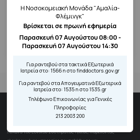
Η Νοσοκομειακή Μονάδα "Αμαλία-
Φλέμινγκ"
ΔΕΊΤΕ ΤΟ ΑΡΧΕΊΟ
Βρίσκεται σε πρωινή εφημερία
Παρασκευή 07 Αυγούστου 08:00 -
← Επιστροφή
Παρασκευή 07 Αυγούστου 14:30
Για ραντεβού στα τακτικά Εξωτερικά
Ιατρεία στο: 1566 η στο finddoctors.gov.gr
Για ραντεβού στα Απογευματινά Εξωτερικά
Ιατρεία στο: 1535 η στο 1535.gr
Τηλέφωνο Επικοινωνίας για Γενικές
Πληροφορίες
Νοσοκομειακή Μονάδα "Αμαλία Φλέμιγκ"
213 2003 200
Το νοσοκομείο αποτελεί έναν δυναμικό και ουσιαστικό
πυλώνα του Εθνικού Συστήματος Υγείας, παρέχοντας