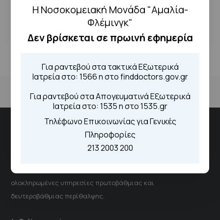
Η Νοσοκομειακή Μονάδα "Αμαλία-
← Επιστροφή
Φλέμινγκ"
Δεν βρίσκεται σε πρωινή εφημερία
Για ραντεβού στα τακτικά Εξωτερικά
Ιατρεία στο: 1566 η στο finddoctors.gov.gr
Για ραντεβού στα Απογευματινά Εξωτερικά
Ιατρεία στο: 1535 η στο 1535.gr
Τηλέφωνο Επικοινωνίας για Γενικές
Νοσοκομειακή Μονάδα "Αμαλία Φλέμιγκ"
Πληροφορίες
213 2003 200
Το νοσοκομείο αποτελεί έναν δυναμικό και ουσιαστικό
πυλώνα του Εθνικού Συστήματος Υγείας, παρέχοντας
ολοκληρωμένες υπηρεσίες πρωτοβάθμιας και
δευτεροβάθμιας περίθαλψης.