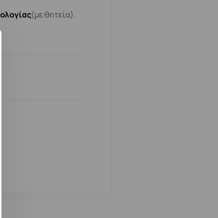
θολογίας
(με θητεία).