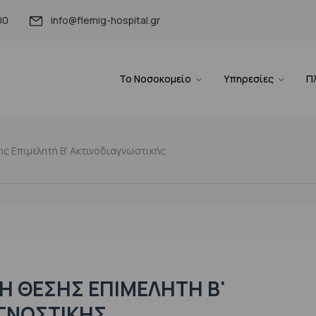
00
info@flemig-hospital.gr
Το Νοσοκομείο
Υπηρεσίες
Π
ς Επιμελητή Β' Ακτινοδιαγνωστικής
 ΘΈΣΗΣ ΕΠΙΜΕΛΗΤΉ Β'
ΓΝΩΣΤΙΚΉΣ