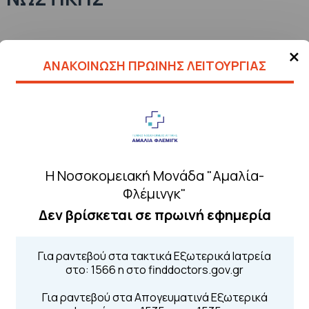
σης ειδικευμένου ιατρού ειδικότητας
Ακτινοδιαγνωστικής
×
ΑΝΑΚΟΙΝΩΣΗ ΠΡΩΙΝΗΣ ΛΕΙΤΟΥΡΓΙΑΣ
τήσεων: έως και 14/08/2016.
Η Νοσοκομειακή Μονάδα "Αμαλία-
Φλέμινγκ"
Δεν βρίσκεται σε πρωινή εφημερία
Για ραντεβού στα τακτικά Εξωτερικά Ιατρεία
στο: 1566 η στο finddoctors.gov.gr
Για ραντεβού στα Απογευματινά Εξωτερικά