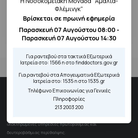
Η Νοσοκομειακή Μονάδα "Αμαλία-
ΔΕΊΤΕ ΤΟ ΑΡΧΕΊΟ
Φλέμινγκ"
Βρίσκεται σε πρωινή εφημερία
← Επιστροφή
Παρασκευή 07 Αυγούστου 08:00 -
Παρασκευή 07 Αυγούστου 14:30
Για ραντεβού στα τακτικά Εξωτερικά
Ιατρεία στο: 1566 η στο finddoctors.gov.gr
Για ραντεβού στα Απογευματινά Εξωτερικά
Ιατρεία στο: 1535 η στο 1535.gr
Τηλέφωνο Επικοινωνίας για Γενικές
Νοσοκομειακή Μονάδα "Αμαλία Φλέμιγκ"
Πληροφορίες
213 2003 200
Το νοσοκομείο αποτελεί έναν δυναμικό και ουσιαστικό
πυλώνα του Εθνικού Συστήματος Υγείας, παρέχοντας
ολοκληρωμένες υπηρεσίες πρωτοβάθμιας και
δευτεροβάθμιας περίθαλψης.