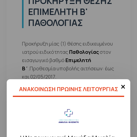
ΠΡΟΚΉΡΥΞΗ ΘΈΣΗΣ
ΕΠΙΜΕΛΗΤΉ Β'
ΠΑΘΟΛΟΓΊΑΣ
Προκήρυξη μίας (1) θέσης ειδικευμένου
ιατρού ειδικότητας
Παθολογίας
στον
εισαγωγικό βαθμό
Επιμελητή
Β΄
.Προθεσμία υποβολής αιτήσεων: έως
και 02/05/2017.
×
ΑΝΑΚΟΙΝΩΣΗ ΠΡΩΙΝΗΣ ΛΕΙΤΟΥΡΓΙΑΣ
Ημερομηνία
07/04/2017