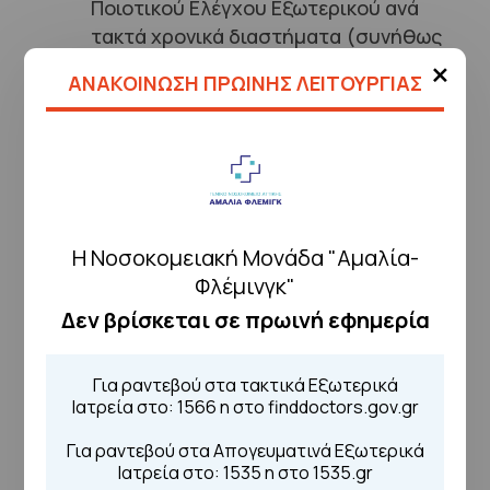
Ποιοτικού Ελέγχου Εξωτερικού ανά
τακτά χρονικά διαστήματα (συνήθως
×
3-4 ασκήσεις το έτος).
ΑΝΑΚΟΙΝΩΣΗ ΠΡΩΙΝΗΣ ΛΕΙΤΟΥΡΓΙΑΣ
Ορολογικό Εργαστήριο
Πρωτογενής, συστηματικός και
Η Νοσοκομειακή Μονάδα "Αμαλία-
καθημερινός έλεγχος όλων των
Φλέμινγκ"
μονάδων αίματος και των υποψηφίων
Δεν βρίσκεται σε πρωινή εφημερία
αιμοπεταλιοδοτών για ανίχνευση
HBsAg, anti-HCV, anti-HIV, anti-HTLV
I/II και σύφιλης με τεχνικές MEIA,
Για ραντεβού στα τακτικά Εξωτερικά
ELISA, CLIA και RPR. Σε περιπτώσεις
Ιατρεία στο: 1566 η στο finddoctors.gov.gr
θετικού ή αμφιβόλου αποτελέσματος
Για ραντεβού στα Απογευματινά Εξωτερικά
ακολουθείται ο αλγόριθμος της
Ιατρεία στο: 1535 η στο 1535.gr
εκάστοτε λοίμωξης με επανάληψη