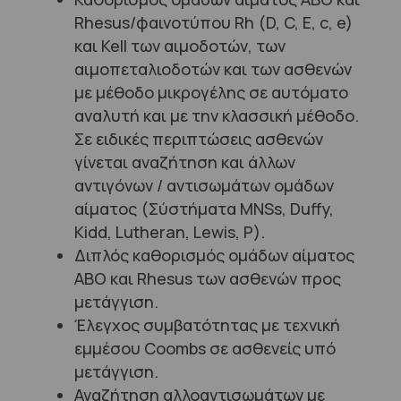
Rhesus/φαινοτύπου Rh (D, C, E, c, e)
και Kell των αιμοδοτών, των
αιμοπεταλιοδοτών και των ασθενών
με μέθοδο μικρογέλης σε αυτόματο
αναλυτή και με την κλασσική μέθοδο.
Σε ειδικές περιπτώσεις ασθενών
γίνεται αναζήτηση και άλλων
αντιγόνων / αντισωμάτων ομάδων
αίματος (Σύστήματα ΜΝSs, Duffy,
Kidd, Lutheran, Lewis, P).
Διπλός καθορισμός ομάδων αίματος
ΑΒΟ και Rhesus των ασθενών προς
μετάγγιση.
Έλεγχος συμβατότητας με τεχνική
εμμέσου Coombs σε ασθενείς υπό
μετάγγιση.
Αναζήτηση αλλοαντισωμάτων με