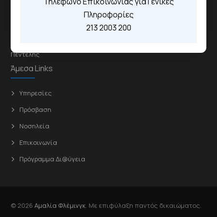
Τηλέφωνο Επικοινωνίας για Γενικές
Πληροφορίες
Γενικό Νοσοκομείο
213 2003 200
Αττικής «Σισμανόγλειο»
Γενικό Νοσοκομείο Παίδων
Πεντέλης
Άμεσα Links
Υπηρεσίες
Πρόσβαση
Νοσηλεία
Επικοινωνία
Πρόγραμμα Δι@ύγεια
© 2026
Αμαλία Φλέμινγκ
. Με επιφύλαξη παντός δικαιώματος.