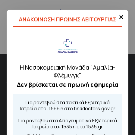
Αναισθησιολογικό Τμήμα
×
Ορθοπεδικό Τμήμα
ΑΝΑΚΟΙΝΩΣΗ ΠΡΩΙΝΗΣ ΛΕΙΤΟΥΡΓΙΑΣ
Χειρουργικό Τμήμα
Η Νοσοκομειακή Μονάδα "Αμαλία-
Νοσοκομειακή Μονάδα "Αμαλία Φλέμιγκ"
Φλέμινγκ"
Δεν βρίσκεται σε πρωινή εφημερία
Το νοσοκομείο αποτελεί έναν δυναμικό και ουσιαστικό
πυλώνα του Εθνικού Συστήματος Υγείας, παρέχοντας
ολοκληρωμένες υπηρεσίες πρωτοβάθμιας και
Για ραντεβού στα τακτικά Εξωτερικά
Ιατρεία στο: 1566 η στο finddoctors.gov.gr
δευτεροβάθμιας περίθαλψης.
Για ραντεβού στα Απογευματινά Εξωτερικά
Το Νοσοκομείο
Ιατρεία στο: 1535 η στο 1535.gr
Διασυνδεόμενα Νοσοκομεία