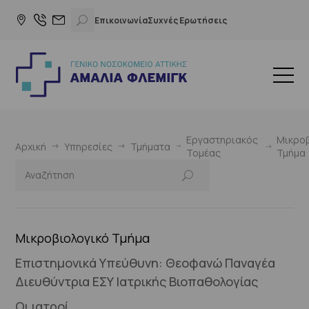
Επικοινωνία
Συχνές Ερωτήσεις
Εργαστηριακός
Μικροβ
Αρχική
Υπηρεσίες
Τμήματα
Τομέας
Τμήμα
Μικροβιολογικό Τμήμα
Επιστημονικά Υπεύθυνη: Θεοφανώ Παναγέα
Διευθύντρια ΕΣΥ Ιατρικής Βιοπαθολογίας
Οι ιατροί