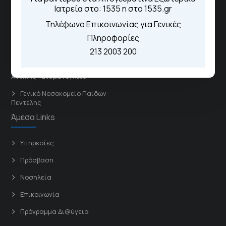
δευτεροβάθμιας περίθαλψης.
Ιατρεία στο: 1535 η στο 1535.gr
Τηλέφωνο Επικοινωνίας για Γενικές
Το Νοσοκομείο
Πληροφορίες
Διασυνδεόμενα Νοσοκομεία
213 2003 200
Γενικό Νοσοκομείο
Αττικής «Σισμανόγλειο»
Γενικό Νοσοκομείο Παίδων
Πεντέλης
Άμεσα Links
Υπηρεσίες
Πρόσβαση
Νοσηλεία
Επικοινωνία
Πρόγραμμα Δι@ύγεια