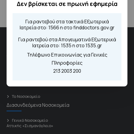
Δεν βρίσκεται σε πρωινή εφημερία
Για ραντεβού στα τακτικά Εξωτερικά
Ιατρεία στο: 1566 η στο finddoctors.gov.gr
Για ραντεβού στα Απογευματινά Εξωτερικά
Νοσοκομειακή Μονάδα "Αμαλία Φλέμιγκ"
Ιατρεία στο: 1535 η στο 1535.gr
Τηλέφωνο Επικοινωνίας για Γενικές
Το νοσοκομείο αποτελεί έναν δυναμικό και ουσιαστικό
Πληροφορίες
πυλώνα του Εθνικού Συστήματος Υγείας, παρέχοντας
213 2003 200
ολοκληρωμένες υπηρεσίες πρωτοβάθμιας και
δευτεροβάθμιας περίθαλψης.
Το Νοσοκομείο
Διασυνδεόμενα Νοσοκομεία
Γενικό Νοσοκομείο
Αττικής «Σισμανόγλειο»