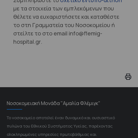
Συμπληρώστε το
σχετικό έντυπο-αίτηση
με τα στοιχεία των εμπλεκόμενων που
θέλετε να ευχαριστήσετε και καταθέστε
το στη Γραμματεία του Νοσοκομείου ή
στείλτε το στο email info@flemig-
hospital.gr.
Νοσοκομειακή Μονάδα "Αμαλία Φλέμιγκ"
Το νοσοκομείο αποτελεί έναν δυναμικό και ουσιαστικό
πυλώνα του Εθνικού Συστήματος Υγείας, παρέχοντας
ολοκληρωμένες υπηρεσίες πρωτοβάθμιας και