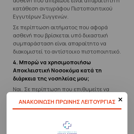
ασθενή που απεβίωσε είναι απαραίτητη η
κατάθεση αντιγράφου Πιστοποιητικού
Εγγυτέρων Συγγενών.
Σε περίπτωση αιτήματος που αφορά
ασθενή που βρίσκεται υπό δικαστική
συμπαράσταση είναι απαραίτητο να
διακομιστεί το αντίστοιχο πιστοποιητικό.
4. Μπορώ να χρησιμοποιήσω
Αποκλειστική Νοσοκόμα κατά τη
διάρκεια της νοσηλείας μου;
Ναι. Σε περίπτωση που επιθυμείτε να
×
έχετε επιπλέον βοήθεια από
ΑΝΑΚΟΙΝΩΣΗ ΠΡΩΙΝΗΣ ΛΕΙΤΟΥΡΓΙΑΣ
Αποκλειστική/ό Νοσοκόμα/ο,
απευθυνθείτε, κατά τη διάρκεια όλου του
24ωρου, στο Γραφείο Τομεαρχών
(Κεντρικό Κτίριο, 1
ος
Όροφος), όπου θα