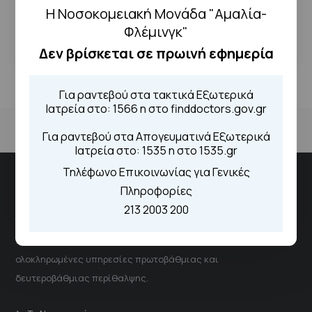
Η Νοσοκομειακή Μονάδα "Αμαλία-
← Επιστροφή
Φλέμινγκ"
Δεν βρίσκεται σε πρωινή εφημερία
Για ραντεβού στα τακτικά Εξωτερικά
Ιατρεία στο: 1566 η στο finddoctors.gov.gr
Για ραντεβού στα Απογευματινά Εξωτερικά
Ιατρεία στο: 1535 η στο 1535.gr
Τηλέφωνο Επικοινωνίας για Γενικές
Νοσοκομειακή Μονάδα "Αμαλία Φλέμιγκ"
Πληροφορίες
213 2003 200
Το νοσοκομείο αποτελεί έναν δυναμικό και ουσιαστικό
πυλώνα του Εθνικού Συστήματος Υγείας, παρέχοντας
ολοκληρωμένες υπηρεσίες πρωτοβάθμιας και
δευτεροβάθμιας περίθαλψης.