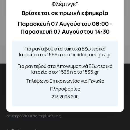
Φλέμινγκ"
Βρίσκεται σε πρωινή εφημερία
Παρασκευή 07 Αυγούστου 08:00 -
Παρασκευή 07 Αυγούστου 14:30
Για ραντεβού στα τακτικά Εξωτερικά
Ιατρεία στο: 1566 η στο finddoctors.gov.gr
Για ραντεβού στα Απογευματινά Εξωτερικά
Ιατρεία στο: 1535 η στο 1535.gr
Νοσοκομειακή Μονάδα "Αμαλία Φλέμιγκ"
Τηλέφωνο Επικοινωνίας για Γενικές
Πληροφορίες
Το νοσοκομείο αποτελεί έναν δυναμικό και ουσιαστικό
213 2003 200
πυλώνα του Εθνικού Συστήματος Υγείας, παρέχοντας
ολοκληρωμένες υπηρεσίες πρωτοβάθμιας και
δευτεροβάθμιας περίθαλψης.