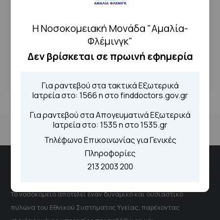
ΔΕΊΤΕ ΤΟ ΑΡΧΕΊΟ
Η Νοσοκομειακή Μονάδα "Αμαλία-
Φλέμινγκ"
Δεν βρίσκεται σε πρωινή εφημερία
← Επιστροφή
Για ραντεβού στα τακτικά Εξωτερικά
Ιατρεία στο: 1566 η στο finddoctors.gov.gr
Για ραντεβού στα Απογευματινά Εξωτερικά
Ιατρεία στο: 1535 η στο 1535.gr
Τηλέφωνο Επικοινωνίας για Γενικές
Πληροφορίες
213 2003 200
Νοσοκομειακή Μονάδα "Αμαλία Φλέμιγκ"
Το νοσοκομείο αποτελεί έναν δυναμικό και ουσιαστικό
πυλώνα του Εθνικού Συστήματος Υγείας, παρέχοντας