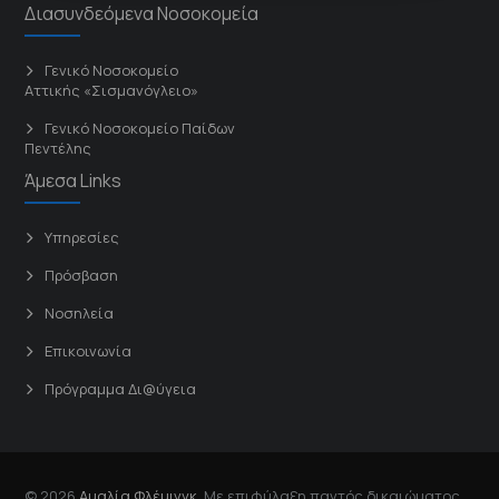
Διασυνδεόμενα Νοσοκομεία
Γενικό Νοσοκομείο
Αττικής «Σισμανόγλειο»
Γενικό Νοσοκομείο Παίδων
Πεντέλης
Άμεσα Links
Υπηρεσίες
Πρόσβαση
Νοσηλεία
Επικοινωνία
Πρόγραμμα Δι@ύγεια
© 2026
Αμαλία Φλέμινγκ
. Με επιφύλαξη παντός δικαιώματος.