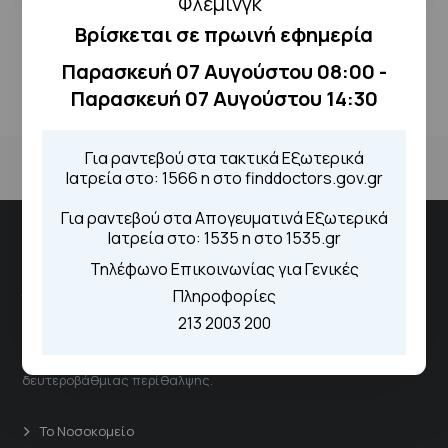
Φλέμινγκ"
Βρίσκεται σε πρωινή εφημερία
Παρασκευή 07 Αυγούστου 08:00 -
Παρασκευή 07 Αυγούστου 14:30
Για ραντεβού στα τακτικά Εξωτερικά
Ιατρεία στο: 1566 η στο finddoctors.gov.gr
Για ραντεβού στα Απογευματινά Εξωτερικά
Ιατρεία στο: 1535 η στο 1535.gr
Νοσοκομειακή Μονάδα "Αμαλία Φλέμιγκ"
Τηλέφωνο Επικοινωνίας για Γενικές
Πληροφορίες
Το νοσοκομείο αποτελεί έναν δυναμικό και ουσιαστικό
213 2003 200
πυλώνα του Εθνικού Συστήματος Υγείας, παρέχοντας
ολοκληρωμένες υπηρεσίες πρωτοβάθμιας και
δευτεροβάθμιας περίθαλψης.
Το Νοσοκομείο