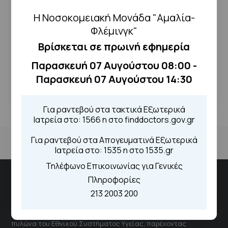
Η Νοσοκομειακή Μονάδα "Αμαλία-
Φλέμινγκ"
ΔΕΊΤΕ ΤΟ ΑΡΧΕΊΟ
Βρίσκεται σε πρωινή εφημερία
Παρασκευή 07 Αυγούστου 08:00 -
← Επιστροφή
Παρασκευή 07 Αυγούστου 14:30
Για ραντεβού στα τακτικά Εξωτερικά
Ιατρεία στο: 1566 η στο finddoctors.gov.gr
Για ραντεβού στα Απογευματινά Εξωτερικά
Ιατρεία στο: 1535 η στο 1535.gr
Τηλέφωνο Επικοινωνίας για Γενικές
Πληροφορίες
Νοσοκομειακή Μονάδα "Αμαλία Φλέμιγκ"
213 2003 200
Το νοσοκομείο αποτελεί έναν δυναμικό και ουσιαστικό
πυλώνα του Εθνικού Συστήματος Υγείας, παρέχοντας