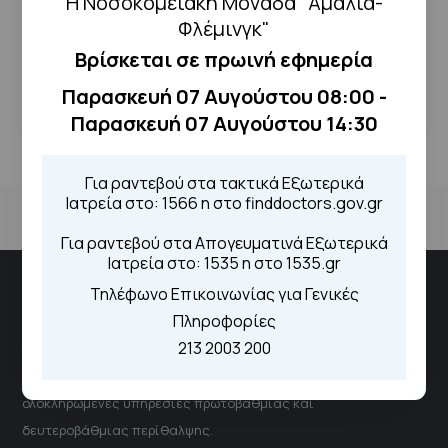
Η Νοσοκομειακή Μονάδα "Αμαλία-
ΔΕΊΤΕ ΤΟ ΑΡΧΕΊΟ
Φλέμινγκ"
Βρίσκεται σε πρωινή εφημερία
← Επιστροφή
Παρασκευή 07 Αυγούστου 08:00 -
Παρασκευή 07 Αυγούστου 14:30
Για ραντεβού στα τακτικά Εξωτερικά
Ιατρεία στο: 1566 η στο finddoctors.gov.gr
Για ραντεβού στα Απογευματινά Εξωτερικά
Ιατρεία στο: 1535 η στο 1535.gr
Τηλέφωνο Επικοινωνίας για Γενικές
Νοσοκομειακή Μονάδα "Αμαλία Φλέμιγκ"
Πληροφορίες
213 2003 200
Το νοσοκομείο αποτελεί έναν δυναμικό και ουσιαστικό
πυλώνα του Εθνικού Συστήματος Υγείας, παρέχοντας
ολοκληρωμένες υπηρεσίες πρωτοβάθμιας και
δευτεροβάθμιας περίθαλψης.