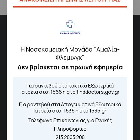
Νοσοκομειακή Μονάδα "Αμαλία Φλέμιγκ"
Το νοσοκομείο αποτελεί έναν δυναμικό και ουσιαστικό
Η Νοσοκομειακή Μονάδα "Αμαλία-
πυλώνα του Εθνικού Συστήματος Υγείας, παρέχοντας
Φλέμινγκ"
ολοκληρωμένες υπηρεσίες πρωτοβάθμιας και
Δεν βρίσκεται σε πρωινή εφημερία
δευτεροβάθμιας περίθαλψης.
Για ραντεβού στα τακτικά Εξωτερικά
Το Νοσοκομείο
Ιατρεία στο: 1566 η στο finddoctors.gov.gr
Διασυνδεόμενα Νοσοκομεία
Για ραντεβού στα Απογευματινά Εξωτερικά
Ιατρεία στο: 1535 η στο 1535.gr
Γενικό Νοσοκομείο
Αττικής «Σισμανόγλειο»
Τηλέφωνο Επικοινωνίας για Γενικές
Γενικό Νοσοκομείο Παίδων
Πληροφορίες
Πεντέλης
213 2003 200