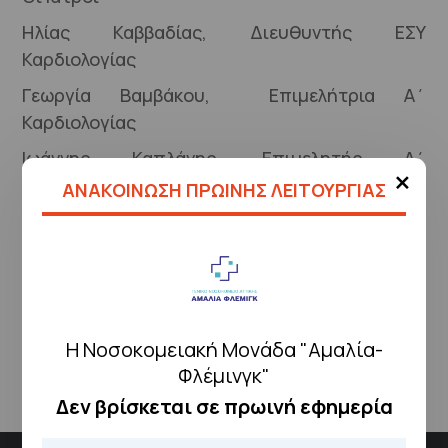
Ηλίας Καββαδίας, Διευθυντής ΕΣΥ
Καρδιολογίας
Γεωργία Βαμβάκου, Επιμελήτρια Α΄
Καρδιολογίας
Ιωάννης Καπλάνης, Επιμελητής Α΄
×
Καρδιολογίας
ΑΝΑΚΟΙΝΩΣΗ ΠΡΩΙΝΗΣ ΛΕΙΤΟΥΡΓΙΑΣ
Αρκαδία Κωνσταντοπούλου, Επιμελήτρια Α΄
Καρδιολογίας
Η Νοσοκομειακή Μονάδα "Αμαλία-
Φλέμινγκ"
Δεν βρίσκεται σε πρωινή εφημερία