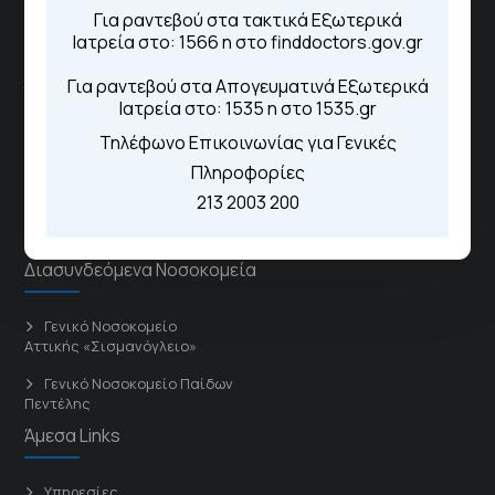
Για ραντεβού στα τακτικά Εξωτερικά
Νοσοκομειακή Μονάδα "Αμαλία Φλέμιγκ"
Ιατρεία στο: 1566 η στο finddoctors.gov.gr
Για ραντεβού στα Απογευματινά Εξωτερικά
Το νοσοκομείο αποτελεί έναν δυναμικό και ουσιαστικό
Ιατρεία στο: 1535 η στο 1535.gr
πυλώνα του Εθνικού Συστήματος Υγείας, παρέχοντας
Τηλέφωνο Επικοινωνίας για Γενικές
ολοκληρωμένες υπηρεσίες πρωτοβάθμιας και
Πληροφορίες
δευτεροβάθμιας περίθαλψης.
213 2003 200
Το Νοσοκομείο
Διασυνδεόμενα Νοσοκομεία
Γενικό Νοσοκομείο
Αττικής «Σισμανόγλειο»
Γενικό Νοσοκομείο Παίδων
Πεντέλης
Άμεσα Links
Υπηρεσίες