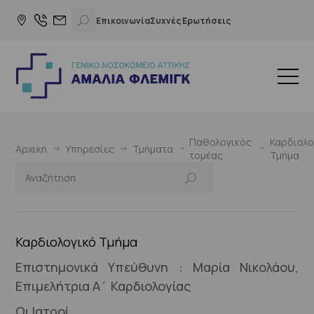
Επικοινωνία
Συχνές Ερωτήσεις
Παθολογικός
Καρδιολο
Αρχική
Υπηρεσίες
Τμήματα
τομέας
Τμήμα
Καρδιολογικό Τμήμα
Επιστημονικά Υπεύθυνη : Μαρία Νικολάου,
Επιμελήτρια Α΄ Καρδιολογίας
Οι Ιατροί