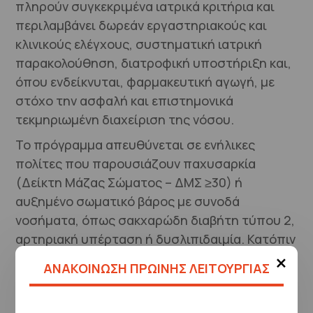
πληρούν συγκεκριμένα ιατρικά κριτήρια και
περιλαμβάνει δωρεάν εργαστηριακούς και
κλινικούς ελέγχους, συστηματική ιατρική
παρακολούθηση, διατροφική υποστήριξη και,
όπου ενδείκνυται, φαρμακευτική αγωγή, με
στόχο την ασφαλή και επιστημονικά
τεκμηριωμένη διαχείριση της νόσου.
Το πρόγραμμα απευθύνεται σε ενήλικες
πολίτες που παρουσιάζουν παχυσαρκία
(Δείκτη Μάζας Σώματος – ΔΜΣ ≥30) ή
αυξημένο σωματικό βάρος με συνοδά
νοσήματα, όπως σακχαρώδη διαβήτη τύπου 2,
αρτηριακή υπέρταση ή δυσλιπιδαιμία. Κατόπιν
×
κλινικής εκτίμησης και εφόσον πληρούνται οι
ΑΝΑΚΟΙΝΩΣΗ ΠΡΩΙΝΗΣ ΛΕΙΤΟΥΡΓΙΑΣ
προϋποθέσεις, παρέχεται εξατομικευμένη
θεραπευτική προσέγγιση και συνεχής