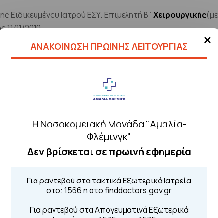
ης Ειδικευμένου Ιατρού ΕΣΥ, Επιμελητή Β΄
Χειρουργικής
(μ
 11/11/2010.
×
ΑΝΑΚΟΙΝΩΣΗ ΠΡΩΙΝΗΣ ΛΕΙΤΟΥΡΓΙΑΣ
Η Νοσοκομειακή Μονάδα "Αμαλία-
Φλέμινγκ"
Δεν βρίσκεται σε πρωινή εφημερία
Για ραντεβού στα τακτικά Εξωτερικά Ιατρεία
στο: 1566 η στο finddoctors.gov.gr
Για ραντεβού στα Απογευματινά Εξωτερικά